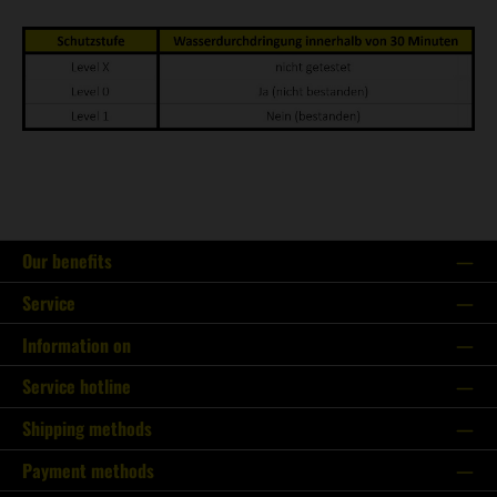
Our benefits
Service
Information on
Service hotline
Shipping methods
Payment methods